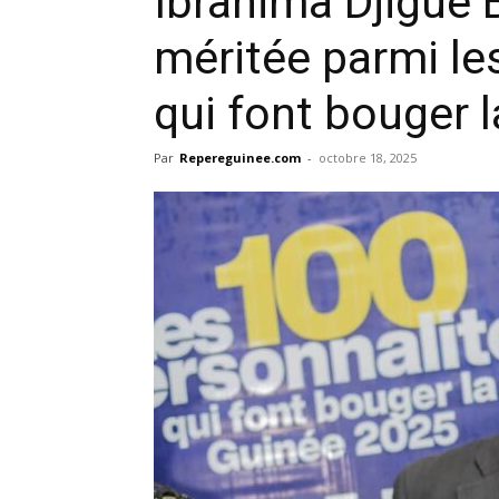
Ibrahima Djigué B
méritée parmi le
qui font bouger 
Par
Repereguinee.com
-
octobre 18, 2025