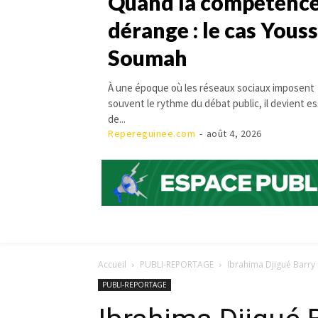
Quand la compétenc
dérange : le cas Yous
Soumah
À une époque où les réseaux sociaux imposent
souvent le rythme du débat public, il devient es
de...
Repereguinee.com
-
août 4, 2026
Accueil
PUBLI-REPORTAGE
Ibrahima Djigué Barry :
PUBLI-REPORTAGE