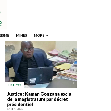
RISME
MINES
MORE
JUSTICES
Justice : Kaman Gongana exclu
de la magistrature par décret
présidentiel
août 1, 2026