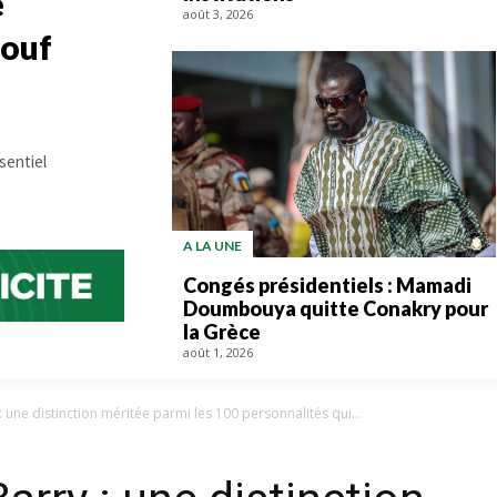
e
août 3, 2026
souf
sentiel
A LA UNE
Congés présidentiels : Mamadi
Doumbouya quitte Conakry pour
la Grèce
août 1, 2026
 une distinction méritée parmi les 100 personnalités qui...