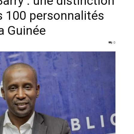
arry : une distinction
s 100 personnalités
la Guinée
0